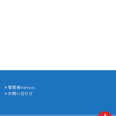
ホーム
YouTuber
ドラマ／衣装インテリア
＊
管理者manyuu
コロナ
＊
お問い合わせ