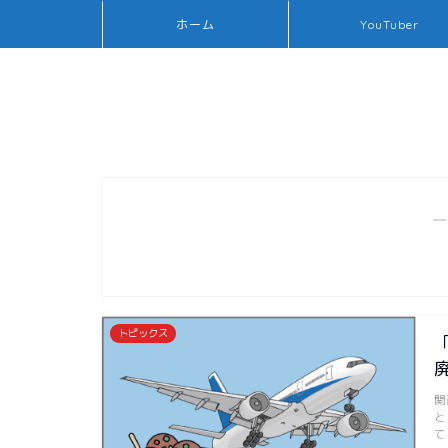
ホーム
YouTuber
―
トピックス
関
と
て