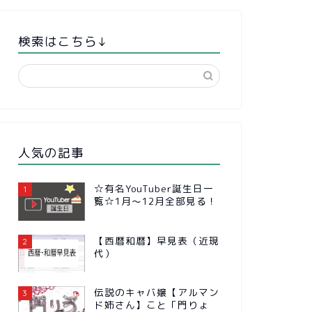
検索はこちら↓
人気の記事
☆有名YouTuber誕生日一
1
覧☆1月～12月全部見る！
【西暦和暦】早見表（近現
2
代）
伝説のキャバ嬢【アルマン
3
ド姉さん】こと「門りょ