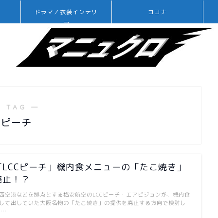
ドラマ／衣装インテリ
コロナ
ア
 TAG ―
ピーチ
「LCCピーチ」機内食メニューの「たこ焼き」
廃止！？
西空港などを拠点とする格安航空のLCCピーチ・エアビジョンが、機内食
して出していた大阪名物の「たこ焼き」の提供を廃止する方向で検討し
 …