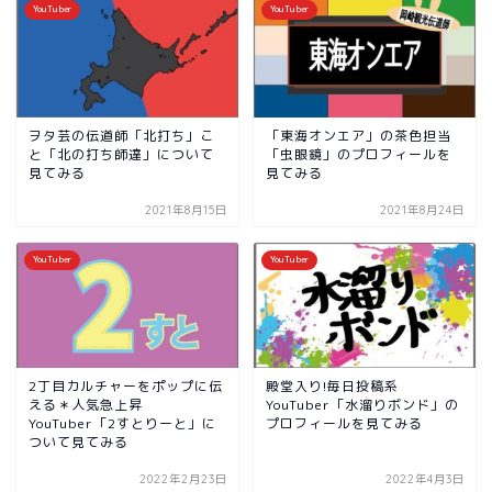
YouTuber
YouTuber
ヲタ芸の伝道師「北打ち」こ
「東海オンエア」の茶色担当
と「北の打ち師達」について
「虫眼鏡」のプロフィールを
見てみる
見てみる
2021年8月15日
2021年8月24日
YouTuber
YouTuber
2丁目カルチャーをポップに伝
殿堂入り!毎日投稿系
える＊人気急上昇
YouTuber「水溜りボンド」の
YouTuber「2すとりーと」に
プロフィールを見てみる
ついて見てみる
2022年2月23日
2022年4月3日