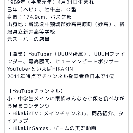
1989年（平成元年）4月21日生まれ
巳年（ヘビ）、牡牛座、Ｏ型
身長：174.9cm、バスケ部
出身地：新潟県中頸城郡妙高高原町（妙高）、新
潟県立新井高等学校
元スーパーの店員
【職業】YouTuber（UUUM所属）、UUUMファイ
ンダー、最高顧問、ヒューマンビートボクサー
YouTuberといえばHIKAKIN
2011年時点でチャンネル登録者数日本で1位
【YouTubeチャンネル】
小・中学生メインの家族みんなでご飯を食べなが
ら見るコンテンツ
・HikakinTV：メインチャンネル、商品紹介、タ
イアップ
・HikakinGames：ゲームの実況動画