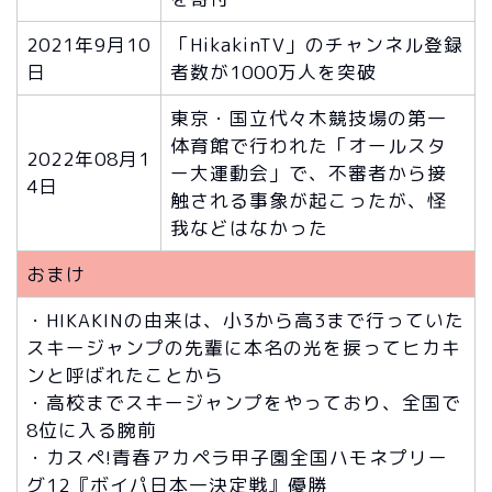
2021年9月10
「HikakinTV」のチャンネル登録
日
者数が1000万人を突破
東京・国立代々木競技場の第一
体育館で行われた「オールスタ
2022年08月1
ー大運動会」で、不審者から接
4日
触される事象が起こったが、怪
我などはなかった
おまけ
・HIKAKINの由来は、小3から高3まで行っていた
スキージャンプの先輩に本名の光を捩ってヒカキ
ンと呼ばれたことから
・高校までスキージャンプをやっており、全国で
8位に入る腕前
・カスペ!青春アカペラ甲子園全国ハモネプリー
グ12『ボイパ日本一決定戦』優勝