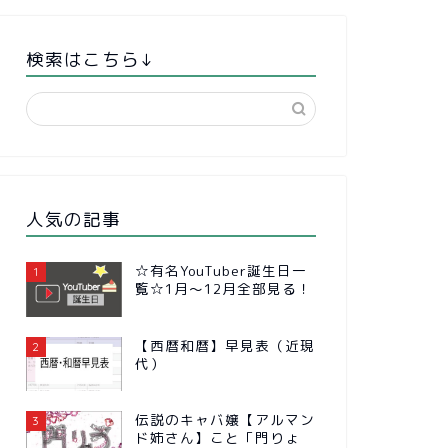
検索はこちら↓
人気の記事
☆有名YouTuber誕生日一
1
覧☆1月～12月全部見る！
【西暦和暦】早見表（近現
2
代）
伝説のキャバ嬢【アルマン
3
ド姉さん】こと「門りょ