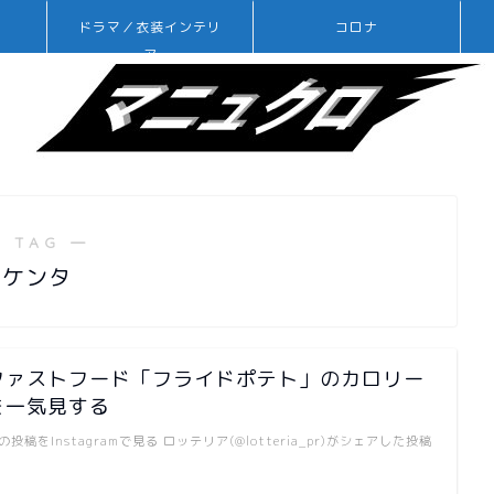
ドラマ／衣装インテリ
コロナ
ア
 TAG ―
ケンタ
ファストフード「フライドポテト」のカロリー
を一気見する
の投稿をInstagramで見る ロッテリア(@lotteria_pr)がシェアした投稿
…