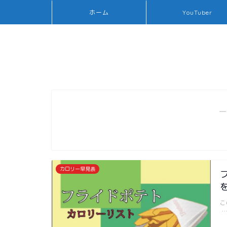
ホーム
YouTuber
―
カロリー早見表
こ