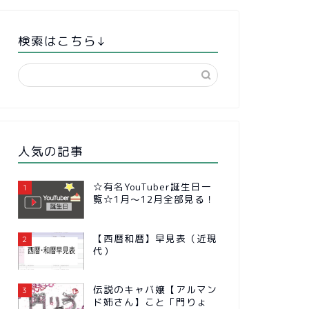
検索はこちら↓
人気の記事
☆有名YouTuber誕生日一
1
覧☆1月～12月全部見る！
【西暦和暦】早見表（近現
2
代）
伝説のキャバ嬢【アルマン
3
ド姉さん】こと「門りょ